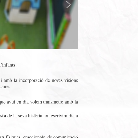
’infants .
 i amb la incorporació de noves visions
caire.
l que avui en dia volem transmetre amb la
ista
de la seva història, on escrivim dia a
itats físiques, emocionals, de comunicació