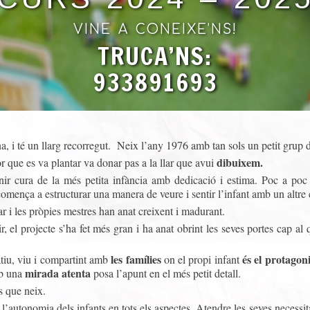
VINE A CONEIXE’NS!
TRUCA’NS:
933891693
a, i té un llarg recorregut. Neix l’any 1976 amb tan sols un petit grup d
dibuixem.
r que es va plantar va donar pas a la llar que avui
enir cura de la més petita infància amb dedicació i estima. Poc a poc
omença a estructurar una manera de veure i sentir l’infant amb un altre 
r i les pròpies mestres han anat creixent i madurant.
 el projecte s’ha fet més gran i ha anat obrint les seves portes cap a
les famílies
és el protagon
tiu, viu i compartint amb
on el propi infant
mirada atenta
mb una
posa l’apunt en el més petit detall.
s que neix.
r l’autonomia dels infants en tots els aspectes. Atendre les seves necess