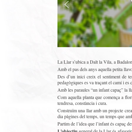
La Llar s’ubica a Dalt la Vila, a Badalon
Amb el pas dels anys aquella petita llavo
Des d’un inici creix el sentiment de t
pedagògiques es va traçant el camí i es c
Amb les paraules “un infant capaç” la lla
Com aquella planta que comença a florir,
tendresa, constància i cura.
Construïm una llar amb un projecte crea
dia pàgines del temps, un temps que a
Partim de l’idea que l’infant és capaç de
L’objectiu
general de la Llar és afavori