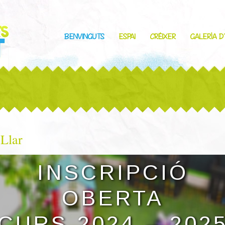
BENVINGUTS
ESPAI
CRÉIXER
GALERÍA D
 Llar
INSCRIPCIÓ
OBERTA
CURS 2024 – 202