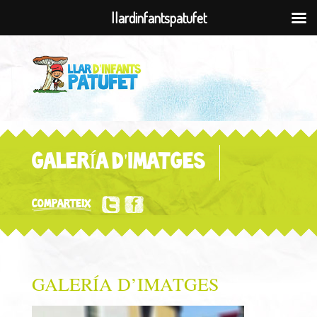
llardinfantspatufet
GALERÍA D'IMATGES
COMPARTEIX
GALERÍA D’IMATGES